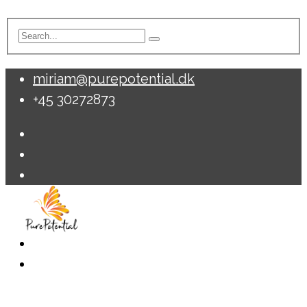
miriam@purepotential.dk
+45 30272873