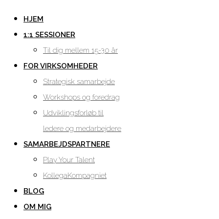
HJEM
1:1 SESSIONER
Til dig mellem 15-30 år
FOR VIRKSOMHEDER
Strategisk samarbejde
Workshops og foredrag
Udviklingsforløb til
ledere og medarbejdere
SAMARBEJDSPARTNERE
Play Your Talent
KollegaKompagniet
BLOG
OM MIG