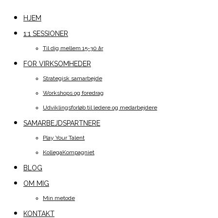
HJEM
1:1 SESSIONER
Til dig mellem 15-30 år
FOR VIRKSOMHEDER
Strategisk samarbejde
Workshops og foredrag
Udviklingsforløb til ledere og medarbejdere
SAMARBEJDSPARTNERE
Play Your Talent
KollegaKompagniet
BLOG
OM MIG
Min metode
KONTAKT