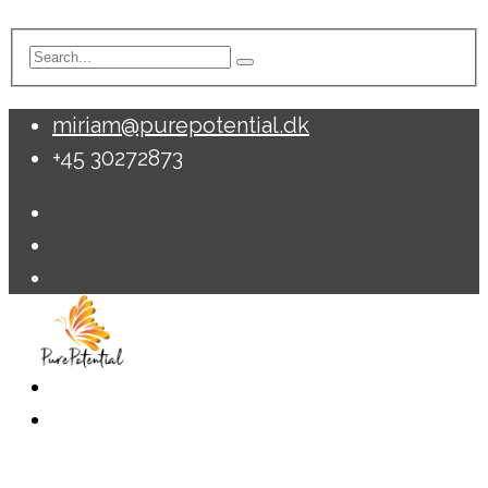
miriam@purepotential.dk
+45 30272873