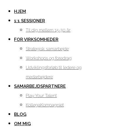
HJEM
1:1 SESSIONER
Til dig mellem 15-30 år
FOR VIRKSOMHEDER
Strategisk samarbejde
Workshops og foredrag
Udviklingsforløb til ledere og
medarbejdere
SAMARBEJDSPARTNERE
Play Your Talent
KollegaKompagniet
BLOG
OM MIG