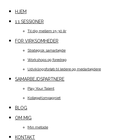
HJEM
1:1 SESSIONER
Til dig mellem 15-30 år
FOR VIRKSOMHEDER
Strategisk samarbejde
Workshops og foredrag
Udviklingsforløb til ledere og medarbejdere
SAMARBEJDSPARTNERE
Play Your Talent
KollegaKompagniet
BLOG
OM MIG
Min metode
KONTAKT