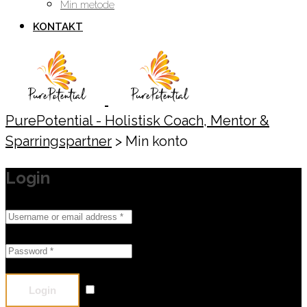
Min metode
KONTAKT
PurePotential - Holistisk Coach, Mentor &
Sparringspartner
>
Min konto
Login
Remember me
Lost your