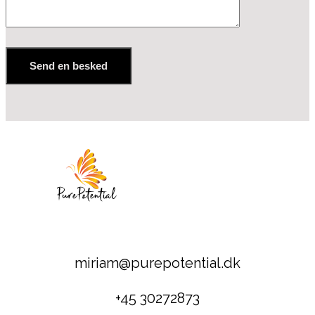
miriam@purepotential.dk
+45 30272873