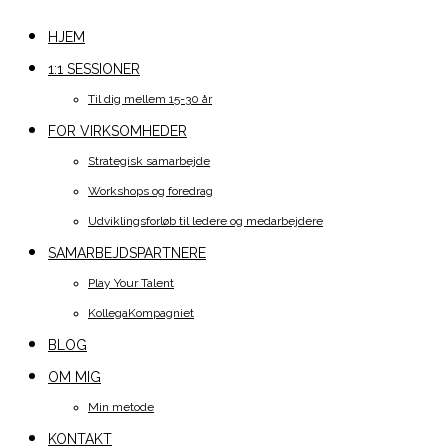
HJEM
1:1 SESSIONER
Til dig mellem 15-30 år
FOR VIRKSOMHEDER
Strategisk samarbejde
Workshops og foredrag
Udviklingsforløb til ledere og medarbejdere
SAMARBEJDSPARTNERE
Play Your Talent
KollegaKompagniet
BLOG
OM MIG
Min metode
KONTAKT