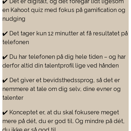
✔️ Det er digitalt, og det foregår lidt ligesom
en Kahoot quiz med fokus på gamification og
nudging
✔️
Det tager kun 12 minutter at få resultatet på
telefonen
✔️
Du har telefonen på dig hele tiden – og har
derfor altid din talentprofil lige ved hånden
✔️
Det giver et bevidsthedssprog, så det er
nemmere at tale om dig selv, dine evner og
talenter
✔️
Konceptet er, at du skal fokusere meget
mere på dét, du er god til. Og mindre på dét,
du ikke er så god til