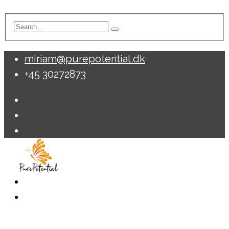
miriam@purepotential.dk
+45 30272873