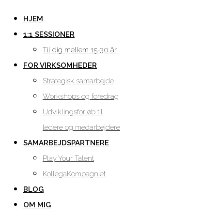
HJEM
1:1 SESSIONER
Til dig mellem 15-30 år
FOR VIRKSOMHEDER
Strategisk samarbejde
Workshops og foredrag
Udviklingsforløb til
ledere og medarbejdere
SAMARBEJDSPARTNERE
Play Your Talent
KollegaKompagniet
BLOG
OM MIG