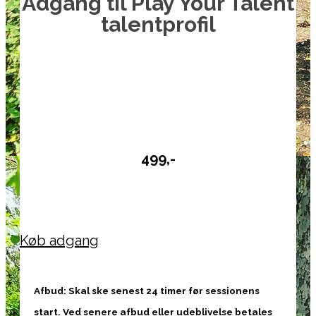
Adgang til Play
Your Talent
talentprofil
.
…
.
499,-
.
Køb adgang
Afbud: Skal ske senest 24 timer før sessionens
start. Ved senere afbud eller udeblivelse betales