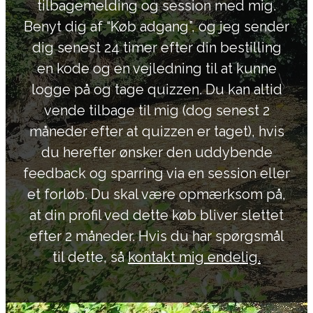
tilbagemelding og session med mig.
Benyt dig af “Køb adgang”, og jeg sender
dig senest 24 timer efter din bestilling
en kode og en vejledning til at kunne
logge på og tage quizzen. Du kan altid
vende tilbage til mig (dog senest 2
måneder efter at quizzen er taget), hvis
du herefter ønsker den uddybende
feedback og sparring via en session eller
et forløb. Du skal være opmærksom på,
at din profil ved dette køb bliver slettet
efter 2 måneder. Hvis du har spørgsmål
til dette, så
kontakt mig endelig.